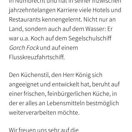
in Nümbrecht und hat in seiner inzwischen
der
Berufe
jahrzehntelangen Karriere viele Hotels und
Umgebung
–
Restaurants kennengelernt. Nicht nur an
Vereine
Land, sondern auch auf dem Wasser: Er
und
war u.a. Koch auf dem Segelschulschiff
Verbände
Gorch Fock
und auf einem
Flusskreuzfahrtschiff.
Den Küchenstil, den Herr König sich
angeeignet und entwickelt hat, beruht auf
einer frischen, feinbürgerlichen Küche, in
der er alles an Lebensmitteln bestmöglich
weiterverarbeiten möchte.
Wir freuen uns sehr auf die