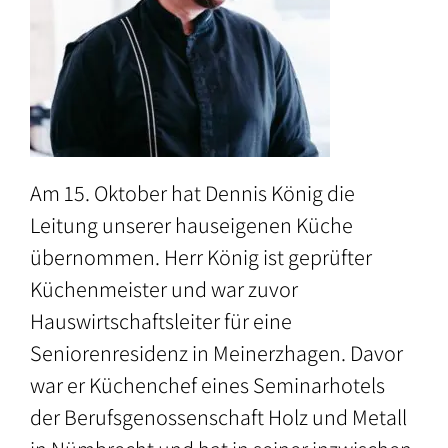
Bundeswehr
Zertifizierung
Preise
–
Impressionen
Anfrage
Auszubildende
/
/
/
Galerie
Buchung
Unternehmen
Referenzen
Freizeitgestaltung:
–
Am 15. Oktober hat Dennis König die
Politisch
–
Leitung unserer hauseigenen Küche
Engagierte
Angebote
übernommen. Herr König ist geprüfter
in
–
Küchenmeister und war zuvor
der
Schulen
Hauswirtschaftsleiter für eine
Akademie
Seniorenresidenz in Meinerzhagen. Davor
–
–
Soziale
war er Küchenchef eines Seminarhotels
Aktivitäten
und
der Berufsgenossenschaft Holz und Metall
in
pädagogische