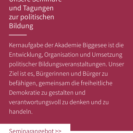
Bundeswehr
und Tagungen
Zertifizierung
Preise
zur politischen
–
Impressionen
Anfrage
Bildung
Auszubildende
/
/
/
Galerie
Buchung
Unternehmen
Kernaufgabe der Akademie Biggesee ist die
Referenzen
Freizeitgestaltung:
Entwicklung, Organisation und Umsetzung
–
Politisch
politischer Bildungsveranstaltungen. Unser
–
Engagierte
Angebote
Ziel ist es, Bürgerinnen und Bürger zu
in
befähigen, gemeinsam die freiheitliche
–
der
Demokratie zu gestalten und
Schulen
Akademie
verantwortungsvoll zu denken und zu
–
–
handeln.
Soziale
Aktivitäten
und
in
pädagogische
Seminarangebot >>