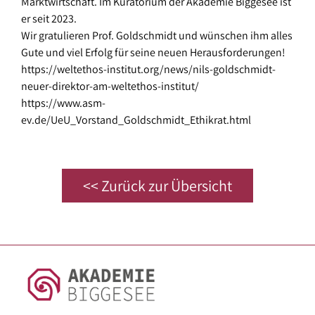
Marktwirtschaft. Im Kuratorium der Akademie Biggesee ist
der
Berufe
er seit 2023.
Umgebung
Wir gratulieren Prof. Goldschmidt und wünschen ihm alles
–
Gute und viel Erfolg für seine neuen Herausforderungen!
Vereine
https://weltethos-institut.org/news/nils-goldschmidt-
und
neuer-direktor-am-weltethos-institut/
Verbände
https://www.asm-
ev.de/UeU_Vorstand_Goldschmidt_Ethikrat.html
<< Zurück zur Übersicht