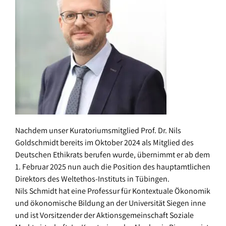
Bundeswehr
Zertifizierung
Preise
–
Impressionen
Anfrage
Auszubildende
/
/
/
Galerie
Buchung
Unternehmen
Referenzen
Freizeitgestaltung:
–
Politisch
–
Engagierte
Angebote
Nachdem unser Kuratoriumsmitglied Prof. Dr. Nils
in
–
Goldschmidt bereits im Oktober 2024 als Mitglied des
der
Deutschen Ethikrats berufen wurde, übernimmt er ab dem
Schulen
Akademie
1. Februar 2025 nun auch die Position des hauptamtlichen
–
Direktors des Weltethos-Instituts in Tübingen.
–
Nils Schmidt hat eine Professur für Kontextuale Ökonomik
Soziale
Aktivitäten
und ökonomische Bildung an der Universität Siegen inne
und
in
und ist Vorsitzender der Aktionsgemeinschaft Soziale
pädagogische