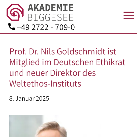
+49 2722 - 709-0
Skip
to
Prof. Dr. Nils Goldschmidt ist
content
STARTSEITE
ÜBER
SEMINARANGEBOT
TAGEN
AKTUELLES
KONTAKT
Mitglied im Deutschen Ethikrat
UNS
IN
Seminarprogramm
Anfahrt
und neuer Direktor des
DER
Team
Bildungsurlaube
Kontaktformular
Weltethos-Instituts
AKADEMIE
Leitbild
Zimmer
Bildungsarbeit
Mitgliedschaft
8. Januar 2025
Geschichte
für:
Verpflegung
Spenden
Aufsichtsrat
–
Seminarräume
Downloads
und
Angehörige
Kuratorium
der
Ausstattung