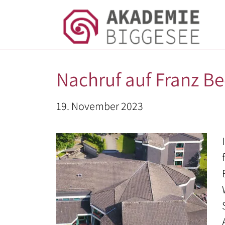
Skip
to
content
Nachruf auf Franz Be
STARTSEITE
19. November 2023
ÜBER UNS
Team
Leitbild
Geschichte
Aufsichtsrat