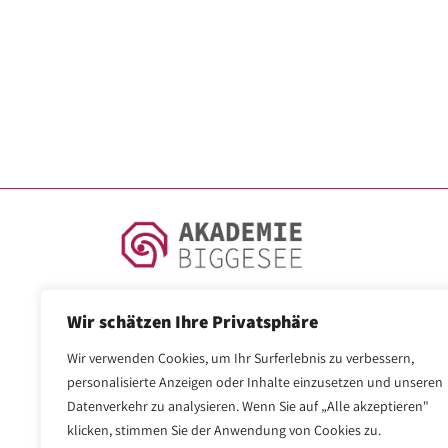
Verbände
TAGEN IN DER
AKADEMIE
Zimmer
Verpflegung
Seminarräume
Ausstattung
Ewiger Straße 7-9
Wir schätzen Ihre Privatsphäre
57439 Attendorn
Preise
Tel.: +49 2722 – 709-0
Wir verwenden Cookies, um Ihr Surferlebnis zu verbessern,
info@akademie-biggesee.de
personalisierte Anzeigen oder Inhalte einzusetzen und unseren
Anfrage / Buchung
Datenverkehr zu analysieren. Wenn Sie auf „Alle akzeptieren"
klicken, stimmen Sie der Anwendung von Cookies zu.