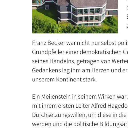
und
Kuratorium
Zertifizierung
Franz Becker war nicht nur selbst pol
Impressionen
/ Galerie
Grundpfeiler einer demokratischen Ge
seines Handelns, getragen von Werte
Referenzen
Gedankens lag ihm am Herzen und er
unserem Kontinent stark.
SEMINARANGEBOT
Seminarprogramm
Ein Meilenstein in seinem Wirken war
mit ihrem ersten Leiter Alfred Hagedo
Bildungsurlaube
Durchsetzungswillen, um diese in die
Bildungsarbeit für:
werden und die politische Bildungsar