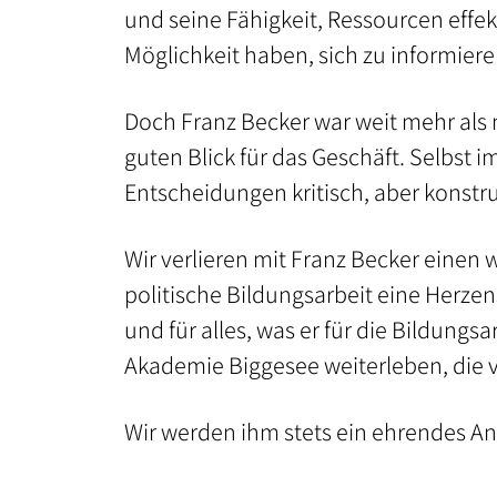
und seine Fähigkeit, Ressourcen effe
– Angehörige der
Möglichkeit haben, sich zu informiere
Bundeswehr
Doch Franz Becker war weit mehr als n
– Auszubildende /
guten Blick für das Geschäft. Selbst i
Unternehmen
Entscheidungen kritisch, aber konstru
– Politisch
Engagierte
Wir verlieren mit Franz Becker einen 
politische Bildungsarbeit eine Herze
– Schulen
und für alles, was er für die Bildung
Akademie Biggesee weiterleben, die v
– Soziale und
pädagogische
Berufe
Wir werden ihm stets ein ehrendes 
– Vereine und