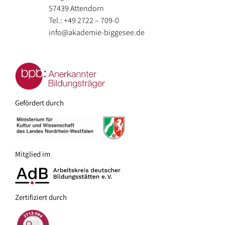
Bundeswehr
57439 Attendorn
Zertifizierung
Preise
Tel.: +49 2722 – 709-0
–
info@akademie-biggesee.de
Impressionen
Anfrage
Auszubildende
/
/
/
Galerie
Buchung
Unternehmen
Referenzen
Freizeitgestaltung:
–
Gefördert durch
Politisch
–
Engagierte
Angebote
in
–
der
Mitglied im
Schulen
Akademie
–
–
Soziale
Zertifiziert durch
Aktivitäten
und
in
pädagogische