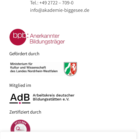
Tel.: +49 2722 – 709-0
Bundeswehr
Zertifizierung
Preise
info@akademie-biggesee.de
–
Impressionen
Anfrage
Auszubildende
/
/
/
Galerie
Buchung
Unternehmen
Referenzen
Freizeitgestaltung:
Gefördert durch
–
Politisch
–
Engagierte
Angebote
in
Mitglied im
–
der
Schulen
Akademie
–
Zertifiziert durch
–
Soziale
Aktivitäten
und
in
pädagogische