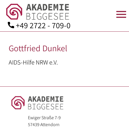
+49 2722 - 709-0
Skip
to
Gottfried Dunkel
content
STARTSEITE
ÜBER
SEMINARANGEBOT
TAGEN
AKTUELLES
KONTAKT
UNS
IN
AIDS-Hilfe NRW e.V.
Seminarprogramm
Anfahrt
DER
Team
Bildungsurlaube
Kontaktformular
AKADEMIE
Leitbild
Zimmer
Bildungsarbeit
Mitgliedschaft
Geschichte
für:
Verpflegung
Spenden
Aufsichtsrat
–
Seminarräume
Downloads
und
Angehörige
Ewiger Straße 7-9
57439 Attendorn
Kuratorium
der
Ausstattung