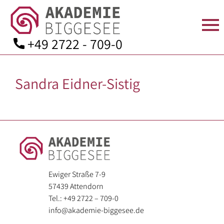
+49 2722 - 709-0
Skip
to
Sandra Eidner-Sistig
content
STARTSEITE
ÜBER
SEMINARANGEBOT
TAGEN
AKTUELLES
KONTAKT
UNS
IN
Seminarprogramm
Anfahrt
DER
Team
Bildungsurlaube
Kontaktformular
AKADEMIE
Leitbild
Zimmer
Bildungsarbeit
Mitgliedschaft
Geschichte
für:
Verpflegung
Ewiger Straße 7-9
Spenden
57439 Attendorn
Aufsichtsrat
–
Seminarräume
Downloads
Tel.: +49 2722 – 709-0
und
Angehörige
info@akademie-biggesee.de
Kuratorium
der
Ausstattung