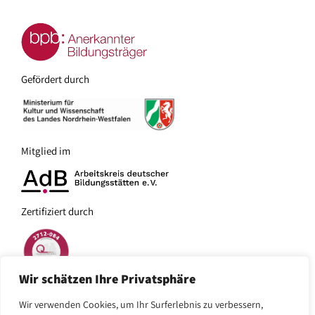
Bundeswehr
Zertifizierung
Preise
–
Impressionen
Anfrage
Auszubildende
/
/
/
Gefördert durch
Galerie
Buchung
Unternehmen
Referenzen
Freizeitgestaltung:
–
Politisch
–
Mitglied im
Engagierte
Angebote
in
–
der
Zertifiziert durch
Schulen
Akademie
–
–
Soziale
Aktivitäten
Wir schätzen Ihre Privatsphäre
und
in
Wir verwenden Cookies, um Ihr Surferlebnis zu verbessern,
AGB
Impressum
Datenschutz
pädagogische