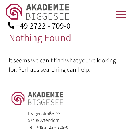
+49 2722 - 709-0
Nothing Found
Skip
to
content
STARTSEITE
ÜBER
SEMINARANGEBOT
TAGEN
AKTUELLES
KONTAKT
It seems we can’t find what you’re looking
UNS
IN
Seminarprogramm
Anfahrt
DER
for. Perhaps searching can help.
Team
Bildungsurlaube
Kontaktformular
AKADEMIE
Leitbild
Zimmer
Bildungsarbeit
Mitgliedschaft
Geschichte
für:
Verpflegung
Spenden
Aufsichtsrat
–
Seminarräume
Downloads
Ewiger Straße 7-9
und
Angehörige
57439 Attendorn
Kuratorium
der
Ausstattung
Tel.: +49 2722 – 709-0