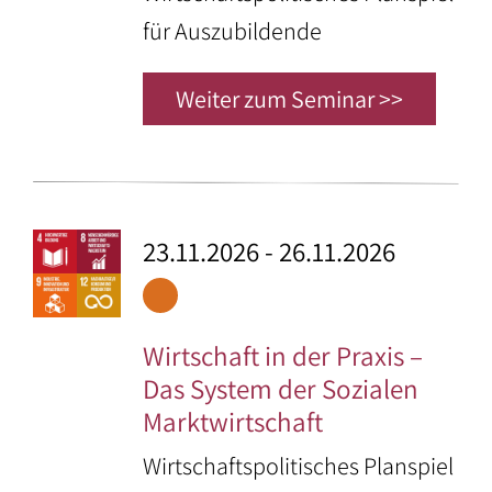
der
Berufe
für Auszubildende
Umgebung
–
Weiter zum Seminar >>
Vereine
und
Verbände
23.11.2026 - 26.11.2026
Wirtschaft in der Praxis –
Das System der Sozialen
Marktwirtschaft
Wirtschaftspolitisches Planspiel