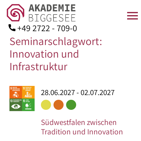
+49 2722 - 709-0
Seminarschlagwort:
Skip
to
Innovation und
content
STARTSEITE
ÜBER
SEMINARANGEBOT
TAGEN
AKTUELLES
KONTAKT
Infrastruktur
UNS
IN
Seminarprogramm
Anfahrt
DER
Team
Bildungsurlaube
Kontaktformular
AKADEMIE
Beitragsnavigation
Ä
28.06.2027 - 02.07.2027
Leitbild
Zimmer
Bildungsarbeit
Mitgliedschaft
l
t
Geschichte
für:
Verpflegung
Spenden
e
Aufsichtsrat
–
r
Südwestfalen zwischen
Seminarräume
Downloads
und
Angehörige
e
Tradition und Innovation
B
Kuratorium
der
Ausstattung