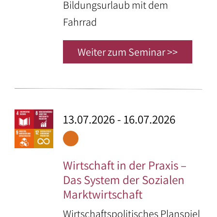
e
Bildungsurlaub mit dem
Bundeswehr
Zertifizierung
Preise
i
Fahrrad
t
–
Impressionen
Anfrage
r
Auszubildende
/
/
ä
Weiter zum Seminar >>
/
g
Galerie
Buchung
Unternehmen
e
Referenzen
Freizeitgestaltung:
–
Politisch
–
Engagierte
13.07.2026 - 16.07.2026
Angebote
in
–
der
Schulen
Akademie
Wirtschaft in der Praxis –
–
Das System der Sozialen
–
Soziale
Marktwirtschaft
Aktivitäten
und
in
pädagogische
Wirtschaftspolitisches Planspiel