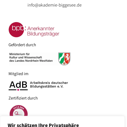
Bundeswehr
info@akademie-biggesee.de
Zertifizierung
Preise
–
Impressionen
Anfrage
Auszubildende
/
/
/
Galerie
Buchung
Unternehmen
Gefördert durch
Referenzen
Freizeitgestaltung:
–
Politisch
–
Engagierte
Angebote
Mitglied im
in
–
der
Schulen
Akademie
Zertifiziert durch
–
–
Soziale
Aktivitäten
und
in
pädagogische
Wir schätzen Ihre Privatsphäre