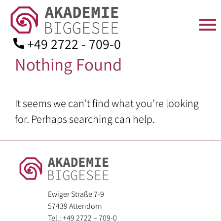
+49 2722 - 709-0
Nothing Found
Skip
to
content
STARTSEITE
ÜBER
SEMINARANGEBOT
TAGEN
AKTUELLES
KONTAKT
It seems we can’t find what you’re looking
UNS
IN
Seminarprogramm
Anfahrt
DER
for. Perhaps searching can help.
Team
Bildungsurlaube
Kontaktformular
AKADEMIE
Leitbild
Zimmer
Bildungsarbeit
Mitgliedschaft
Geschichte
für:
Verpflegung
Spenden
Aufsichtsrat
–
Seminarräume
Downloads
Ewiger Straße 7-9
und
Angehörige
57439 Attendorn
Kuratorium
der
Ausstattung
Tel.: +49 2722 – 709-0