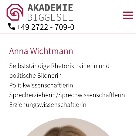
+49 2722 - 709-0
Skip
to
Anna Wichtmann
content
STARTSEITE
ÜBER
SEMINARANGEBOT
TAGEN
AKTUELLES
KONTAKT
UNS
IN
Selbstständige Rhetoriktrainerin und
Seminarprogramm
Anfahrt
DER
politische Bildnerin
Team
Bildungsurlaube
Kontaktformular
AKADEMIE
Politikwissenschaftlerin
Leitbild
Zimmer
Bildungsarbeit
Mitgliedschaft
Sprecherzieherin/Sprechwissenschaftlerin
Geschichte
für:
Erziehungswissenschaftlerin
Verpflegung
Spenden
Aufsichtsrat
–
Seminarräume
Downloads
und
Angehörige
Kuratorium
der
Ausstattung