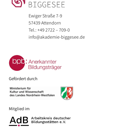
der
Berufe
Umgebung
Ewiger Straße 7-9
–
57439 Attendorn
Vereine
Tel.: +49 2722 – 709-0
und
info@akademie-biggesee.de
Verbände
Gefördert durch
Mitglied im