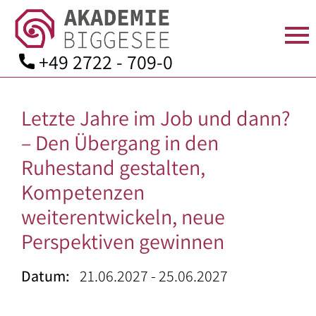
+49 2722 - 709-0
Skip
to
Letzte Jahre im Job und dann?
content
STARTSEITE
ÜBER
SEMINARANGEBOT
TAGEN
AKTUELLES
KONTAKT
– Den Übergang in den
UNS
IN
Seminarprogramm
Anfahrt
Ruhestand gestalten,
DER
Team
Bildungsurlaube
Kontaktformular
Kompetenzen
AKADEMIE
Leitbild
weiterentwickeln, neue
Zimmer
Bildungsarbeit
Mitgliedschaft
Perspektiven gewinnen
Geschichte
für:
Verpflegung
Spenden
Aufsichtsrat
–
Datum:
21.06.2027 - 25.06.2027
Seminarräume
Downloads
und
Angehörige
Kuratorium
der
Ausstattung