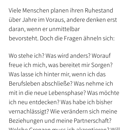
Bundeswehr
Zertifizierung
Preise
Viele Menschen planen ihren Ruhestand
–
über Jahre im Voraus, andere denken erst
Impressionen
Anfrage
Auszubildende
daran, wenn er unmittelbar
/
/
/
Galerie
Buchung
bevorsteht. Doch die Fragen ähneln sich:
Unternehmen
Referenzen
Freizeitgestaltung:
–
Wo stehe ich? Was wird anders? Worauf
Politisch
–
freue ich mich, was bereitet mir Sorgen?
Engagierte
Angebote
Was lasse ich hinter mir, wenn ich das
in
–
Berufsleben abschließe? Was nehme ich
der
Schulen
mit in die neue Lebensphase? Was möchte
Akademie
ich neu entdecken? Was habe ich bisher
–
–
vernachlässigt? Wie verändern sich meine
Soziale
Aktivitäten
und
Beziehungen und meine Partnerschaft?
in
pädagogische
Welche Grenzen muss ich akzeptieren? Will